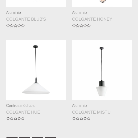
Aluminio
Aluminio
COLGANTE BLUB’S
COLGANTE HONEY
Valorado
Valorado
en
en
0
0
de
de
5
5
Centros médicos
Aluminio
COLGANTE HUE
COLGANTE MISTU
Valorado
Valorado
en
en
0
0
de
de
5
5