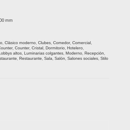
 300 mm
io
,
Clásico moderno
,
Clubes
,
Comedor
,
Comercial
,
Counter
,
Counter
,
Cristal
,
Dormitorio
,
Hotelero
,
Lobbys altos
,
Luminarias colgantes
,
Moderno
,
Recepción
,
staurante
,
Restaurante
,
Sala
,
Salón
,
Salones sociales
,
Stilo