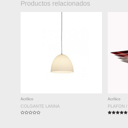
Productos relacionados
Acrílico
Acrílico
COLGANTE LANNA
PLAFON /
Valorado
Valorado en
en
5.00
0
de 5