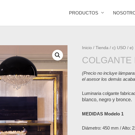
PRODUCTOS
NOSOTR
Inicio
/
Tienda
/
c) USO
/
e)
COLGANTE 
(Precio no incluye lámpara
el asesor los demás acab
Luminaria colgante fabricada
blanco, negro y bronce.
MEDIDAS Modelo 1
Diámetro: 450 mm / Alto: