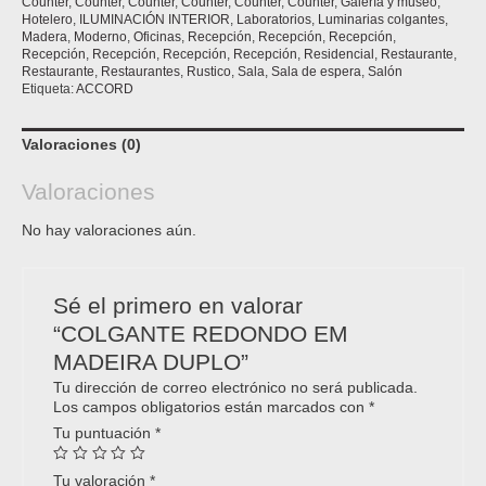
Counter
,
Counter
,
Counter
,
Counter
,
Counter
,
Counter
,
Galería y museo
,
Hotelero
,
ILUMINACIÓN INTERIOR
,
Laboratorios
,
Luminarias colgantes
,
Madera
,
Moderno
,
Oficinas
,
Recepción
,
Recepción
,
Recepción
,
Recepción
,
Recepción
,
Recepción
,
Recepción
,
Residencial
,
Restaurante
,
Restaurante
,
Restaurantes
,
Rustico
,
Sala
,
Sala de espera
,
Salón
Etiqueta:
ACCORD
Valoraciones (0)
Valoraciones
No hay valoraciones aún.
Sé el primero en valorar
“COLGANTE REDONDO EM
MADEIRA DUPLO”
Tu dirección de correo electrónico no será publicada.
Los campos obligatorios están marcados con
*
Tu puntuación
*
Tu valoración
*