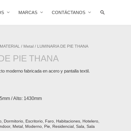
Buscar
OS
MARCAS
CONTÁCTANOS
 MATERIAL
/
Metal
/ LUMINARIA DE PIE THANA
DE PIE THANA
o moderno fabricada en acero y pantalla textil.
5mm / Alto: 1430mm
o
,
Dormitorio
,
Escritorio
,
Faro
,
Habitaciones
,
Hotelero
,
Indoor
,
Metal
,
Moderno
,
Pie
,
Residencial
,
Sala
,
Sala